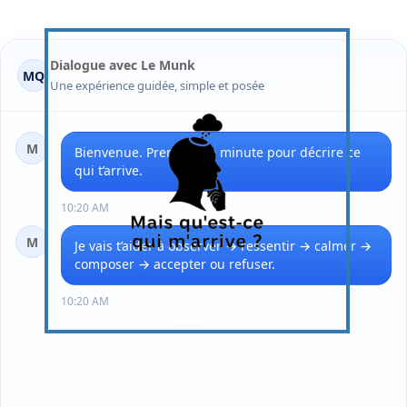
Mentions légales
Dialogue avec Le Munk
MQ
Une expérience guidée, simple et posée
M
Bienvenue. Prends une minute pour décrire ce 
qui t’arrive.
10:20 AM
M
Je vais t’aider à observer → ressentir → calmer → 
composer → accepter ou refuser.
10:20 AM