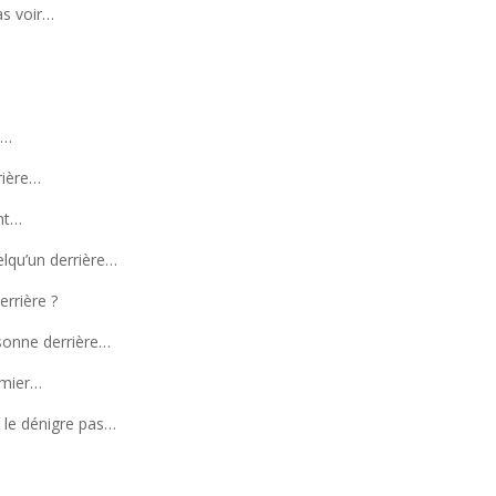
as voir…
e…
rrière…
ant…
uelqu’un derrière…
errière ?
rsonne derrière…
emier…
e le dénigre pas…