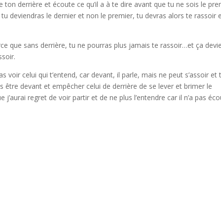
e ton derrière et écoute ce qu’il a à te dire avant que tu ne sois le pre
tu deviendras le dernier et non le premier, tu devras alors te rassoir e
parce que sans derrière, tu ne pourras plus jamais te rassoir…et ça devi
ssoir.
voir celui qui t’entend, car devant, il parle, mais ne peut s’assoir et 
s être devant et empêcher celui de derrière de se lever et brimer le
 j’aurai regret de voir partir et de ne plus l’entendre car il n’a pas éc