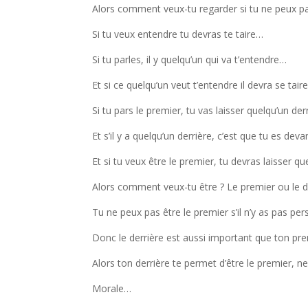
Alors comment veux-tu regarder si tu ne peux p
Si tu veux entendre tu devras te taire…
Si tu parles, il y quelqu’un qui va t’entendre…
Et si ce quelqu’un veut t’entendre il devra se tair
Si tu pars le premier, tu vas laisser quelqu’un de
Et s’il y a quelqu’un derrière, c’est que tu es dev
Et si tu veux être le premier, tu devras laisser q
Alors comment veux-tu être ? Le premier ou le d
Tu ne peux pas être le premier s’il n’y as pas pe
Donc le derrière est aussi important que ton pr
Alors ton derrière te permet d’être le premier, n
Morale…