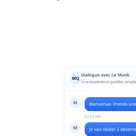
Dialogue avec Le Munk
MQ
Une expérience guidée, simple
M
Bienvenue. Prends une 
02:23 AM
M
Je vais t’aider à obse