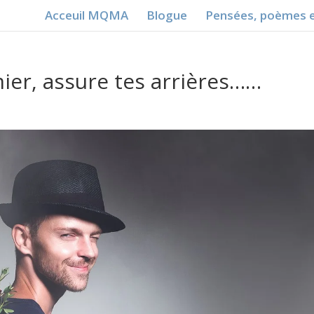
Acceuil MQMA
Blogue
Pensées, poèmes e
mier, assure tes arrières……